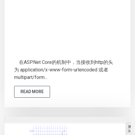
在ASP.Net Core的机制中，当接收到http的头
为 application/x-www-form-urlencoded 或者
multipart/form...
READ MORE