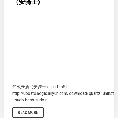
（安骑士)
卸载云盾（安骑士） curl -sSL
http://update.aegis.aliyun.com/download/quartz_uninstall
| sudo bash sudo r...
READ MORE