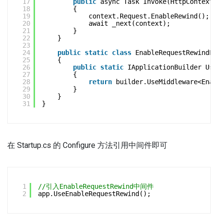
17
public
async Task Invoke(HttpContext 
18
{
19
context.Request.EnableRewind();
20
await _next(context);
21
}
22
}
23
24
public
static
class
EnableRequestRewindEx
25
{
26
public
static
IApplicationBuilder Use
27
{
28
return
builder.UseMiddleware<Enab
29
}
30
}
31
}
在 Startup.cs 的 Configure 方法引用中间件即可
1
//引入EnableRequestRewind中间件
2
app.UseEnableRequestRewind();