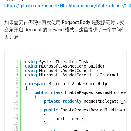
https://github.com/aspnet/HttpAbstractions/blob/release/2
如果需要在代码中再次使用 Request.Body 是数据流时，就
必须开启 Request 的 Rewind 模式，这里提供了一个中间件
去开启
1
using
System.Threading.Tasks;
2
using
Microsoft.AspNetCore.Builder;
3
using
Microsoft.AspNetCore.Http;
4
using
Microsoft.AspNetCore.Http.Internal;
5
6
namespace
Microsoft.AspNetCore.Http
7
{
8
public
class
EnableRequestRewindMiddlewar
9
{
10
private
readonly
RequestDelegate _nex
11
12
public
EnableRequestRewindMiddleware(
13
{
14
_next = next;
15
}
16