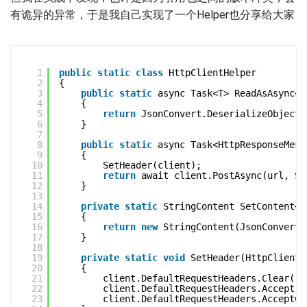
有诡异的异常，于是我自己实现了一个Helper也分享给大家
1
public
static
class
HttpClientHelper
2
{
3
public
static
async Task<T> ReadAsAsync<T
4
{
5
return
JsonConvert.DeserializeObject<
6
}
7
8
public
static
async Task<HttpResponseMess
9
{
10
SetHeader(client);
11
return
await client.PostAsync(url, Se
12
}
13
14
private
static
StringContent SetContent<T
15
{
16
return
new
StringContent(JsonConvert.
17
}
18
19
private
static
void
SetHeader(HttpClient 
20
{
21
client.DefaultRequestHeaders.Clear();
22
client.DefaultRequestHeaders.Accept.A
23
client.DefaultRequestHeaders.AcceptCh