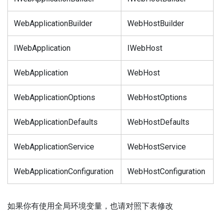
WebApplicationBuilder
WebHostBuilder
IWebApplication
IWebHost
WebApplication
WebHost
WebApplicationOptions
WebHostOptions
WebApplicationDefaults
WebHostDefaults
WebApplicationService
WebHostService
WebApplicationConfiguration
WebHostConfiguration
如果你有使用全局环境变量，也请对照下表修改