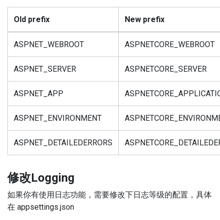
Old prefix
New prefix
ASPNET_WEBROOT
ASPNETCORE_WEBROOT
ASPNET_SERVER
ASPNETCORE_SERVER
ASPNET_APP
ASPNETCORE_APPLICAT
ASPNET_ENVIRONMENT
ASPNETCORE_ENVIRONM
ASPNET_DETAILEDERRORS
ASPNETCORE_DETAILEDE
修改Logging
如果你有使用日志功能，需要修改下日志等级的配置，具体
在
appsettings.json