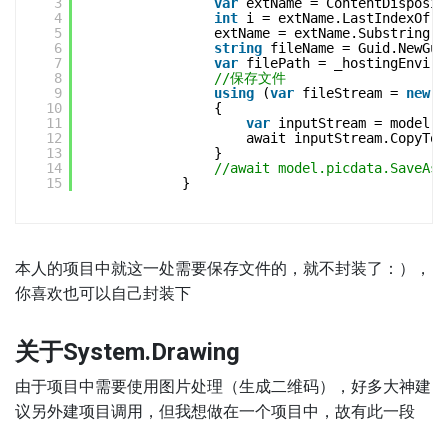
3
var
extName = ContentDisposit
4
int
i = extName.LastIndexOf(
'
5
extName = extName.Substring(i
6
string
fileName = Guid.NewGui
7
var
filePath = _hostingEnviro
8
//保存文件
9
using
(
var
fileStream = 
new
F
10
{
11
var
inputStream = model.p
12
await inputStream.CopyToA
13
}
14
//await model.picdata.SaveAsA
15
}
本人的项目中就这一处需要保存文件的，就不封装了：），
你喜欢也可以自己封装下
关于System.Drawing
由于项目中需要使用图片处理（生成二维码），好多大神建
议另外建项目调用，但我想做在一个项目中，故有此一段