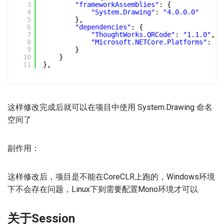
3
"frameworkAssemblies"
: {
4
"System.Drawing"
: 
"4.0.0.0"
5
},
6
"dependencies"
: {
7
"ThoughtWorks.QRCode"
: 
"1.1.0"
,
8
"Microsoft.NETCore.Platforms"
: 
"1
9
}
10
}
11
},
这样修改完成后就可以在项目中使用 System.Drawing 命名
空间了
副作用：
这样修改后，项目是不能在CoreCLR上跑的，Windows环境
下不会存在问题，Linux下则需要配置Mono环境才可以
关于Session