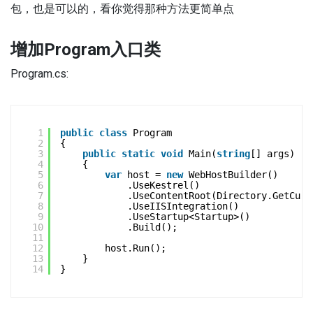
包，也是可以的，看你觉得那种方法更简单点
增加
Program入口类
Program.cs:
1
public
class
Program
2
{
3
public
static
void
Main(
string
[] args)
4
{
5
var
host = 
new
WebHostBuilder()
6
.UseKestrel()
7
.UseContentRoot(Directory.GetCurr
8
.UseIISIntegration()
9
.UseStartup<Startup>()
10
.Build();
11
12
host.Run();
13
}
14
}