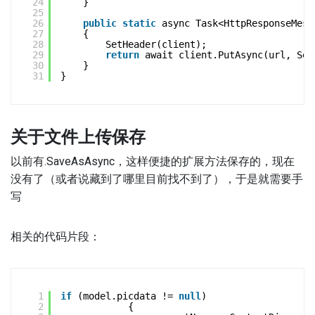
24
}
25
26
public
static
async Task<HttpResponseMess
27
{
28
SetHeader(client);
29
return
await client.PutAsync(url, Set
30
}
31
}
关于文件上传保存
以前有.SaveAsAsync，这样便捷的扩展方法保存的，现在
没有了（或者说藏到了哪里目前找不到了），于是就需要手
写
相关的代码片段：
1
if
(model.picdata != 
null
)
2
{