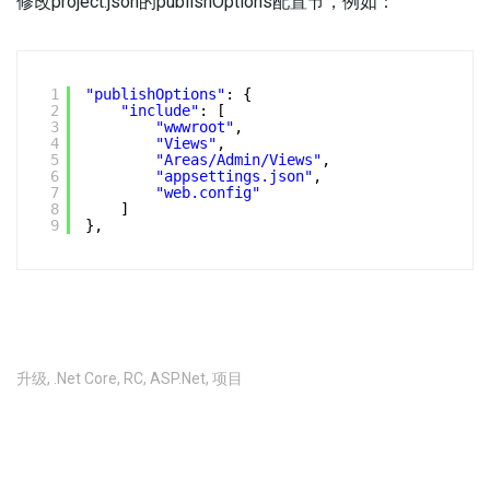
修改project.json的publishOptions配置节，例如：
1
"publishOptions"
: {
2
"include"
: [
3
"wwwroot"
,
4
"Views"
,
5
"Areas/Admin/Views"
,
6
"appsettings.json"
,
7
"web.config"
8
]
9
},
升级
,
.Net Core
,
RC
,
ASP.Net
,
项目
不允许评论