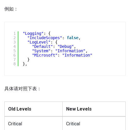
例如：
1
"Logging"
: {
2
"IncludeScopes"
: 
false
,
3
"LogLevel"
: {
4
"Default"
: 
"Debug"
,
5
"System"
: 
"Information"
,
6
"Microsoft"
: 
"Information"
7
}
8
},
具体请对照下表：
Old Levels
New Levels
Critical
Critical