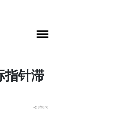
鼠标指针滞
share