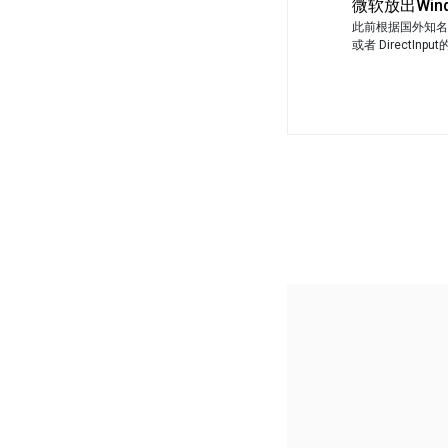
微软放出Win
此前根据国外知名论
或者 DirectI