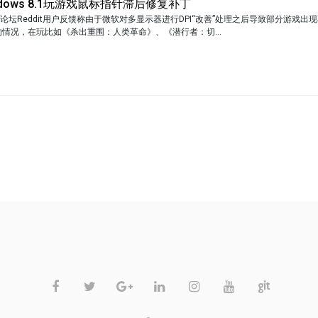
dows 8.1玩游戏鼠标指针滞后修复补丁
坛Reddit用户反馈称由于微软对多显示器进行DPI“改善”处理之后导致部分游戏出现
nput的情况，在玩比如《杀出重围：人类革命》、《潜行者：切...
不允许评论