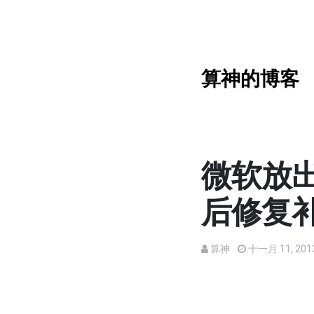
算神的博客
微软放出
后修复
算神
十一月 11, 201