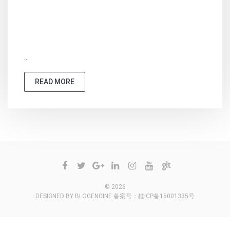
...
READ MORE
© 2026
DESIGNED BY
BLOGENGINE
备案号：
桂ICP备15001335号