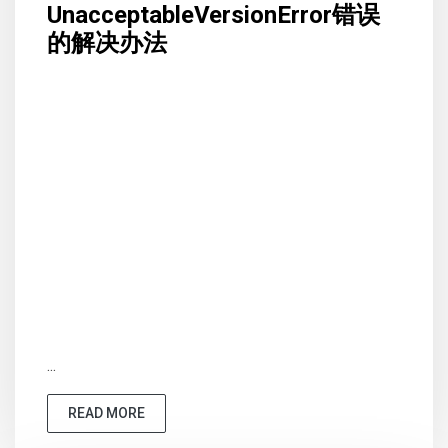
UnacceptableVersionError错误
的解决办法
...
READ MORE