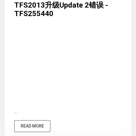
TFS2013升级Update 2错误 -
TFS255440
...
READ MORE