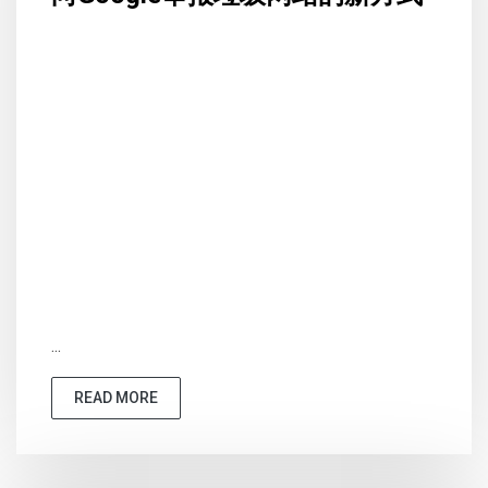
...
READ MORE