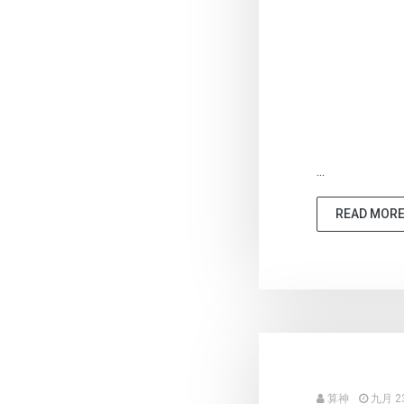
...
READ MOR
算神
九月 23