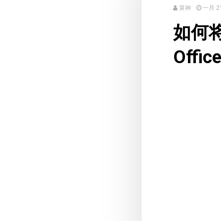
算神
一月 21
如何将
Offi