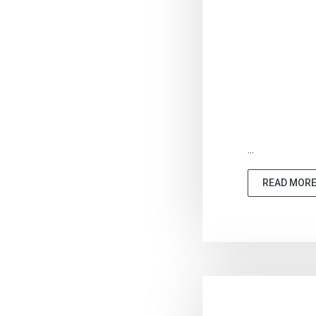
...
READ MOR