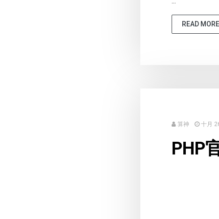
...
READ MOR
算神
十月 26
PH