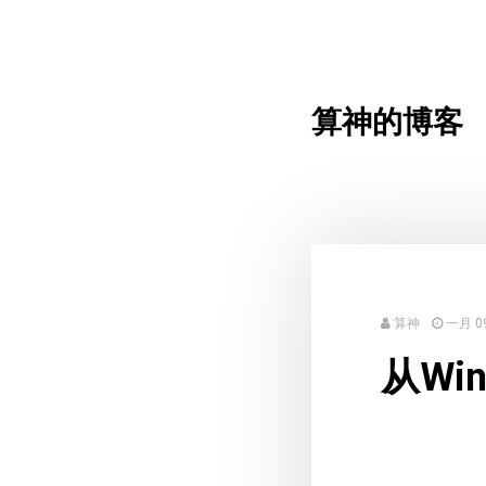
算神的博客
算神
一月 09
从Wi