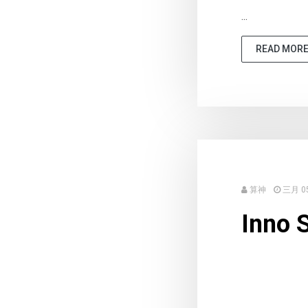
...
READ MOR
算神
三月 05
Inn