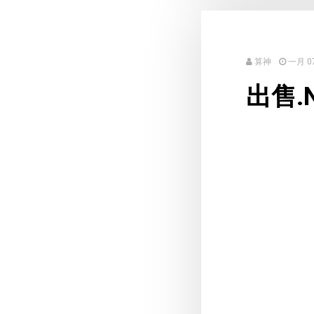
算神
一月 07
出售.