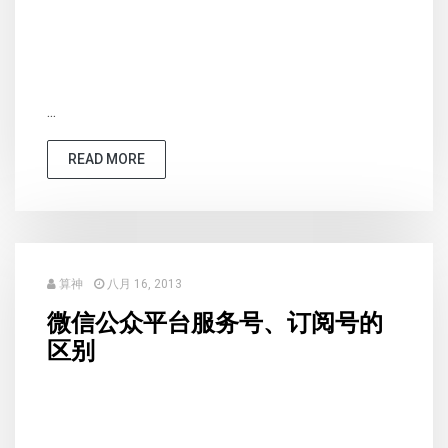
...
READ MORE
算神
八月 16, 2013
微信公众平台服务号、订阅号的
区别