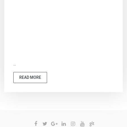
...
READ MORE