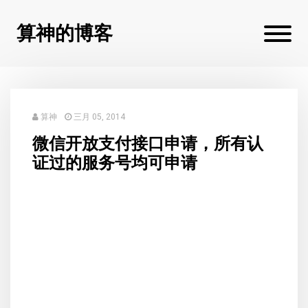
算神的博客
算神
三月 05, 2014
微信开放支付接口申请，所有认
证过的服务号均可申请