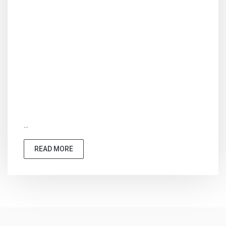
...
READ MORE