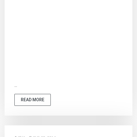
...
READ MORE