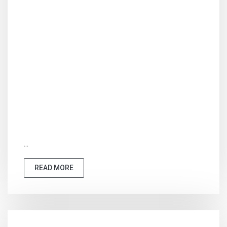
...
READ MORE