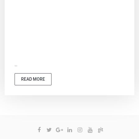
...
READ MORE